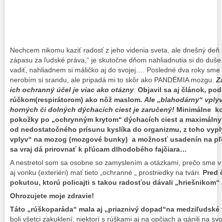
Nechcem nikomu kaziť radosť z jeho videnia sveta, ale dnešný de
zápasu za ľudské práva,“ je skutočne dňom nahliadnutia si do duše.
vadiť, nahliadnem si máličko aj do svojej…. Posledné dva roky sme
nerobím si srandu, ale pripadá mi to skôr ako PANDÉMIA mozgu.
Z
ich ochranný účel je viac ako otázny
.
Objavil sa aj článok, pod
rúčkom(respirátorom) ako nôž maslom.
Ale „blahodárny“ vply
horných či dolných dýchacích ciest je zaručený!
Minimálne ko
pokožky po „ochrynným krytom“ dýchacích ciest a maximálny? 
od nedostatočného prísunu kyslíka do organizmu, z toho vypl
vplyv“ na mozog (mozgové bunky) a možnosť usadenín na pľúc
sa vraj dá prirovnať k pľúcam dlhodobého fajčiara…
A nestretol som sa osobne so zamyslením a otázkami, prečo sme v 
aj vonku (exteriéri) mať tieto „ochranné „ prostriedky na tvári.
Pred 
pokutou, ktorú policajti s takou radosťou dávali „hriešnikom
Ohrozujete moje zdravie!
Táto „rúškoparáda“ mala aj „priaznivý dopad“na medziľudské 
boli všetci zakuklení, niektorí s rúškami aj na opčiach a gánili na sv