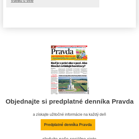
Všetko o víne
Objednajte si predplatné denníka Pravda
a získajte užitočné informácie na každý deň
Predplatné denníka Pravda
sledujte naše sociálne siete