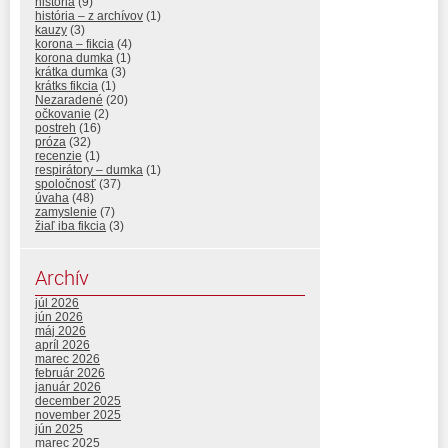
história
(9)
história – z archívov
(1)
kauzy
(3)
korona – fikcia
(4)
korona dumka
(1)
krátka dumka
(3)
krátks fikcia
(1)
Nezaradené
(20)
očkovanie
(2)
postreh
(16)
próza
(32)
recenzie
(1)
respirátory – dumka
(1)
spoločnosť
(37)
úvaha
(48)
zamyslenie
(7)
žiaľ iba fikcia
(3)
Archív
júl 2026
jún 2026
máj 2026
apríl 2026
marec 2026
február 2026
január 2026
december 2025
november 2025
jún 2025
marec 2025