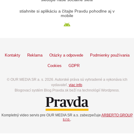
stiahnite si aplikáciu a čítajte Pravdu pohodlne aj v
mobile
Kontakty
Reklama
Otázky a odpovede
Podmienky používania
Cookies
GDPR
© OUR MEDIA SR a. s. 2026. Autorské práva sú vyhradené a vykonáva ich
vydavateľ,
viac info
.
Blogovací systém Blog.Pravda.sk beží na technológií Wordpress.
Kompletný video servis pre OUR MEDIA SR a.s. zabezpečuje
ARBERTO GROUP
s.r.o.
.