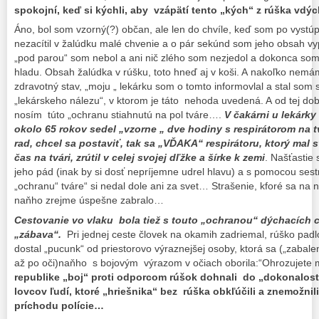
spokojní, keď si kýchli, aby vzápätí tento „kých“ z rúška vdý
Áno, bol som vzorný(?) občan, ale len do chvíle, keď som po vystúp
nezacítil v žalúdku malé chvenie a o pár sekúnd som jeho obsah vypu
„pod parou“ som nebol a ani nič zlého som nezjedol a dokonca som
hladu. Obsah žalúdka v rúšku, toto hneď aj v koši. A nakoľko nemám 
zdravotný stav, „moju „ lekárku som o tomto informovlal a stal som
„lekárskeho nálezu“, v ktorom je táto nehoda uvedená. A od tej dob
nosím túto „ochranu stiahnutú na pol tváre….
V čakárni u lekárk
okolo 65 rokov sedel „vzorne „ dve hodiny s respirátorom na t
rad, chcel sa postaviť, tak sa „VĎAKA“ respirátoru, ktorý mal 
čas na tvári, zrútil v celej svojej dľžke a šírke k zemi
. Našťastie 
jeho pád (inak by si dosť nepríjemne udrel hlavu) a s pomocou sestr
„ochranu“ tváre“ si nedal dole ani za svet… Strašenie, kforé sa na 
naňho zrejme úspešne zabralo…
Cestovanie vo vlaku bola tiež s touto „ochranou“ dýchacích c
„zábava“.
Pri jednej ceste človek na okamih zadriemal, rúško pad
dostal „pucunk“ od priestorovo výraznejšej osoby, ktorá sa („zabal
až po oči)naňho s bojovým výrazom v očiach oborila:“Ohrozujete 
republike „boj“ proti odporcom rúšok dohnali do „dokonalosti
lovcov ľudí, ktoré „hriešnika“ bez rúška obkľúčili a znemožni
príchodu polície…