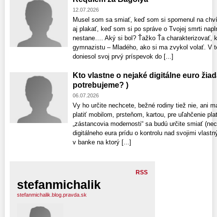
12.07.2026
Musel som sa smiať, keď som si spomenul na chvíle
aj plakať, keď som si po správe o Tvojej smrti nap
nestane…. Aký si bol? Ťažko Ťa charakterizovať,
gymnazistu – Mladého, ako si ma zvykol volať. V t
doniesol svoj prvý príspevok do [...]
Kto vlastne o nejaké digitálne euro ži
potrebujeme? )
06.07.2026
Vy ho určite nechcete, bežné rodiny tiež nie, ani 
platiť mobilom, prsteňom, kartou, pre uľahčenie pl
„zástancovia modernosti“ sa budú určite smiať (nec
digitálneho eura prídu o kontrolu nad svojimi vlast
v banke na ktorý [...]
RSS
stefanmichalik
stefanmichalik.blog.pravda.sk