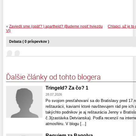
«
Zaviedli sme (opäť? ) apartheid? (Budeme nosiť hviezdu
Chlapci, už je to
VI)
Debata ( 0 príspevkov )
Ďalšie články od tohto blogera
Tringeld? Za čo? 1
28.07.2026
Po svojom presťahovaní sa do Bratislavy pred 17.r
reštaurácii, kaviarní ktoré navštevujem rád pre ich
takýchto podnikov je aj reštaurácia Jenny v Bratis
č.3(zastávka Detvianska). Podľa recenzií na interne
atmosféru. V blogu [...]
Requiem za Bagolya