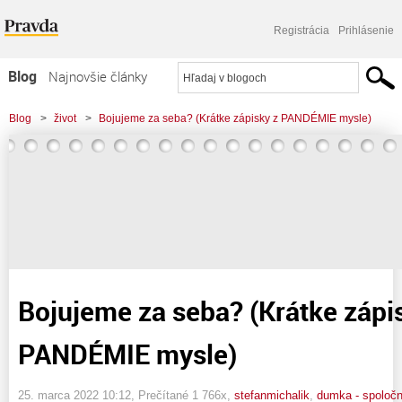
Registrácia
Prihlásenie
Blog
Najnovšie články
Najčítanejšie články
Blog
>
život
>
Bojujeme za seba? (Krátke zápisky z PANDÉMIE mysle)
Najkomentovanejšie články
Zoznam blogov
Komerčné blogy
Bojujeme za seba? (Krátke zápi
PANDÉMIE mysle)
25. marca 2022 10:12
, Prečítané 1 766x,
stefanmichalik
,
dumka - spoloč