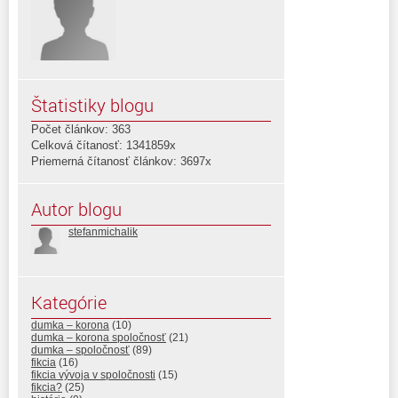
Štatistiky blogu
Počet článkov: 363
Celková čítanosť: 1341859x
Priemerná čítanosť článkov: 3697x
Autor blogu
stefanmichalik
Kategórie
dumka – korona
(10)
dumka – korona spoločnosť
(21)
dumka – spoločnosť
(89)
fikcia
(16)
fikcia vývoja v spoločnosti
(15)
fikcia?
(25)