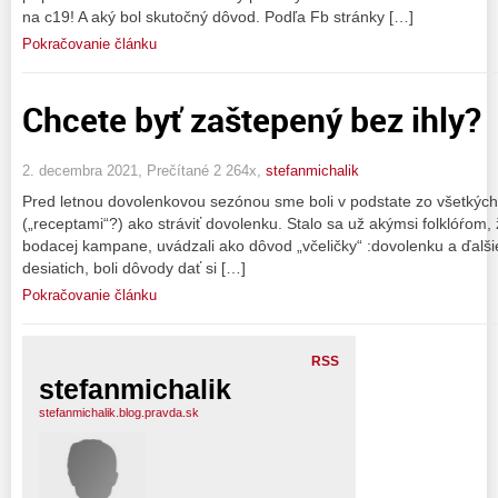
na c19! A aký bol skutočný dôvod. Podľa Fb stránky […]
Pokračovanie článku
Chcete byť zaštepený bez ihly?
2. decembra 2021, Prečítané 2 264x,
stefanmichalik
Pred letnou dovolenkovou sezónou sme boli v podstate zo všetkých
(„receptami“?) ako stráviť dovolenku. Stalo sa už akýmsi folklóŕom, ž
bodacej kampane, uvádzali ako dôvod „včeličky“ :dovolenku a ďalšie
desiatich, boli dôvody dať si […]
Pokračovanie článku
RSS
stefanmichalik
stefanmichalik.blog.pravda.sk