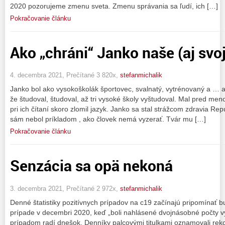
2020 pozorujeme zmenu sveta. Zmenu správania sa ľudí, ich […]
Pokračovanie článku
Ako „chráni“ Janko naše (aj svoj
4. decembra 2021, Prečítané 3 820x,
stefanmichalik
Janko bol ako vysokoškolák športovec, svalnatý, vytrénovaný a … a
že študoval, študoval, až tri vysoké školy vyštudoval. Mal pred me
pri ich čítaní skoro zlomil jazyk. Janko sa stal strážcom zdravia Rep
sám nebol príkladom , ako človek nemá vyzerať. Tvár mu […]
Pokračovanie článku
Senzácia sa opä nekoná
3. decembra 2021, Prečítané 2 972x,
stefanmichalik
Denné štatistiky pozitívnych prípadov na c19 začínajú pripomínať 
prípade v decembri 2020, keď „boli nahlásené dvojnásobné počty v
prípadom radí dnešok. Denníky palcovými titulkami oznamovali rek