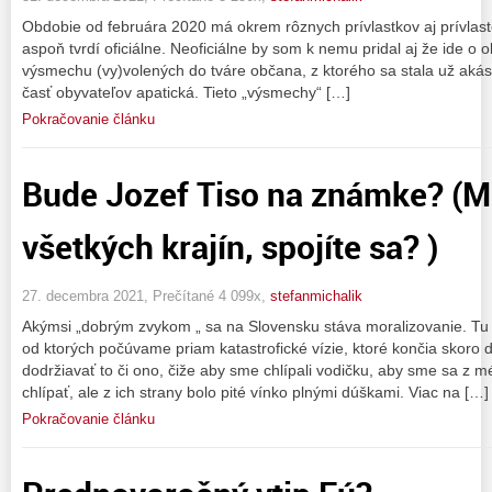
Obdobie od februára 2020 má okrem rôznych prívlastkov aj prívlast
aspoň tvrdí oficiálne. Neoficiálne by som k nemu pridal aj že ide o 
výsmechu (vy)volených do tváre občana, z ktorého sa stala už akási
časť obyvateľov apatická. Tieto „výsmechy“ […]
Pokračovanie článku
Bude Jozef Tiso na známke? (Mo
všetkých krajín, spojíte sa? )
27. decembra 2021, Prečítané 4 099x,
stefanmichalik
Akýmsi „dobrým zvykom „ sa na Slovensku stáva moralizovanie. Tu
od ktorých počúvame priam katastrofické vízie, ktoré končia skor
dodržiavať to či ono, čiže aby sme chlípali vodičku, aby sme sa z 
chlípať, ale z ich strany bolo pité vínko plnými dúškami. Viac na […]
Pokračovanie článku