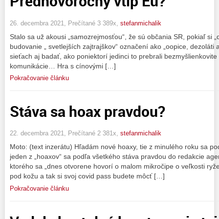
Prednovoročný vtip Eú?
26. decembra 2021, Prečítané 3 389x,
stefanmichalik
Stalo sa už akousi „samozrejmosťou“, že sú občania SR, pokiaľ si „
budovanie „ svetlejších zajtrajškov“ označení ako „oopice, dezoláti
sieťach aj badať, ako poniektorí jedinci to prebrali bezmyšlienkovi
komunikácie… Hra s cínovými […]
Pokračovanie článku
Stáva sa hoax pravdou?
22. decembra 2021, Prečítané 2 381x,
stefanmichalik
Moto: (text inzerátu) Hľadám nové hoaxy, tie z minulého roku sa po
jeden z „hoaxov“ sa podľa všetkého stáva pravdou do redakcie agen
ktorého sa „dnes otvorene hovorí o malom mikročipe o veľkosti ryže
pod kožu a tak si svoj covid pass budete môcť […]
Pokračovanie článku