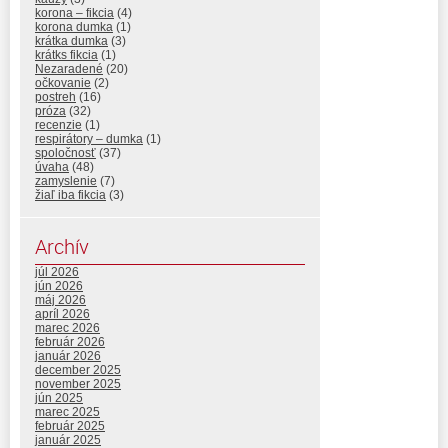
korona – fikcia
(4)
korona dumka
(1)
krátka dumka
(3)
krátks fikcia
(1)
Nezaradené
(20)
očkovanie
(2)
postreh
(16)
próza
(32)
recenzie
(1)
respirátory – dumka
(1)
spoločnosť
(37)
úvaha
(48)
zamyslenie
(7)
žiaľ iba fikcia
(3)
Archív
júl 2026
jún 2026
máj 2026
apríl 2026
marec 2026
február 2026
január 2026
december 2025
november 2025
jún 2025
marec 2025
február 2025
január 2025