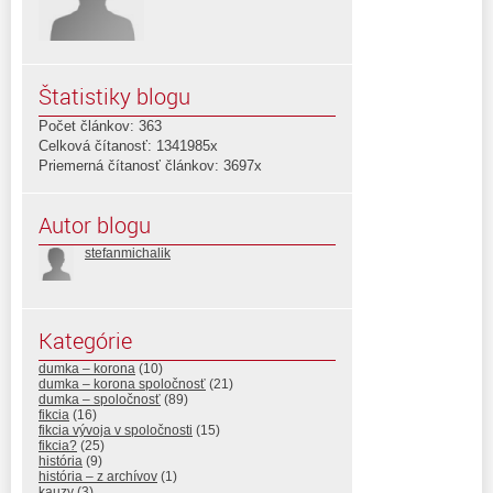
Štatistiky blogu
Počet článkov: 363
Celková čítanosť: 1341985x
Priemerná čítanosť článkov: 3697x
Autor blogu
stefanmichalik
Kategórie
dumka – korona
(10)
dumka – korona spoločnosť
(21)
dumka – spoločnosť
(89)
fikcia
(16)
fikcia vývoja v spoločnosti
(15)
fikcia?
(25)
história
(9)
história – z archívov
(1)
kauzy
(3)