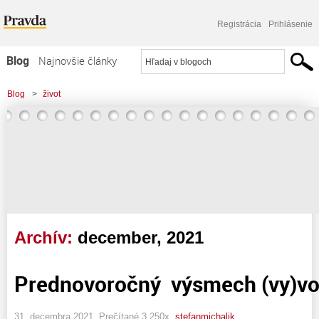
Registrácia
Prihlásenie
Blog
Najnovšie články
Najčítanejšie články
Blog
>
život
Najkomentovanejšie články
Zoznam blogov
Komerčné blogy
Archív:
december, 2021
Prednovoročný výsmech (vy)vo
31. decembra 2021, Prečítané 3 250x,
stefanmichalik