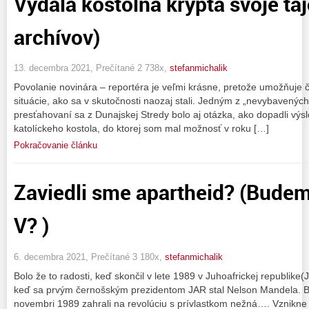
Vydala kostolná krypta svoje ta
archívov)
13. decembra 2021, Prečítané 2 738x,
stefanmichalik
Povolanie novinára – reportéra je veľmi krásne, pretože umožňuje č
situácie, ako sa v skutočnosti naozaj stali. Jedným z „nevybavený
presťahovaní sa z Dunajskej Stredy bolo aj otázka, ako dopadli vý
katolíckeho kostola, do ktorej som mal možnosť v roku […]
Pokračovanie článku
Zaviedli sme apartheid? (Budem
V? )
6. decembra 2021, Prečítané 3 180x,
stefanmichalik
Bolo že to radosti, keď skončil v lete 1989 v Juhoafrickej republike(
keď sa prvým černošským prezidentom JAR stal Nelson Mandela. Bo
novembri 1989 zahrali na revolúciu s prívlastkom nežná…. Vznikne