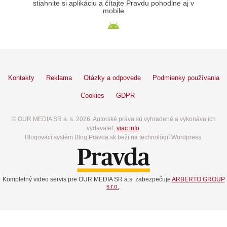
stiahnite si aplikáciu a čítajte Pravdu pohodlne aj v
mobile
Kontakty
Reklama
Otázky a odpovede
Podmienky používania
Cookies
GDPR
© OUR MEDIA SR a. s. 2026. Autorské práva sú vyhradené a vykonáva ich
vydavateľ,
viac info
.
Blogovací systém Blog.Pravda.sk beží na technológií Wordpress.
Kompletný video servis pre OUR MEDIA SR a.s. zabezpečuje
ARBERTO GROUP
s.r.o.
.