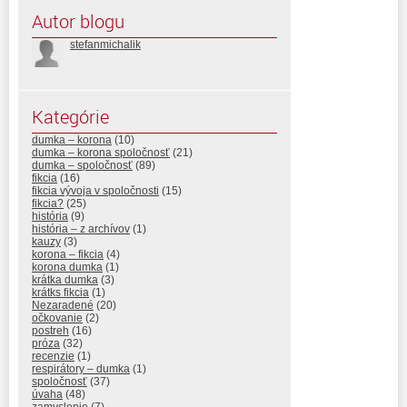
Autor blogu
stefanmichalik
Kategórie
dumka – korona
(10)
dumka – korona spoločnosť
(21)
dumka – spoločnosť
(89)
fikcia
(16)
fikcia vývoja v spoločnosti
(15)
fikcia?
(25)
história
(9)
história – z archívov
(1)
kauzy
(3)
korona – fikcia
(4)
korona dumka
(1)
krátka dumka
(3)
krátks fikcia
(1)
Nezaradené
(20)
očkovanie
(2)
postreh
(16)
próza
(32)
recenzie
(1)
respirátory – dumka
(1)
spoločnosť
(37)
úvaha
(48)