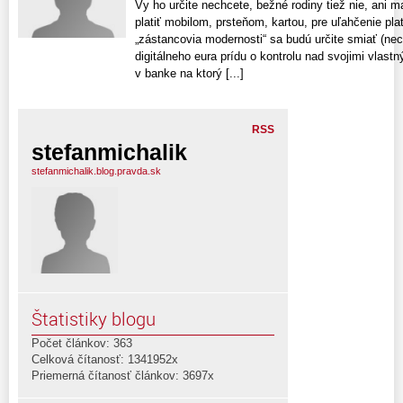
Vy ho určite nechcete, bežné rodiny tiež nie, ani 
platiť mobilom, prsteňom, kartou, pre uľahčenie pl
„zástancovia modernosti“ sa budú určite smiať (nec
digitálneho eura prídu o kontrolu nad svojimi vlast
v banke na ktorý [...]
RSS
stefanmichalik
stefanmichalik.blog.pravda.sk
Štatistiky blogu
Počet článkov: 363
Celková čítanosť: 1341952x
Priemerná čítanosť článkov: 3697x