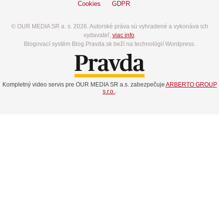
Cookies
GDPR
© OUR MEDIA SR a. s. 2026. Autorské práva sú vyhradené a vykonáva ich
vydavateľ,
viac info
.
Blogovací systém Blog.Pravda.sk beží na technológií Wordpress.
Kompletný video servis pre OUR MEDIA SR a.s. zabezpečuje
ARBERTO GROUP
s.r.o.
.