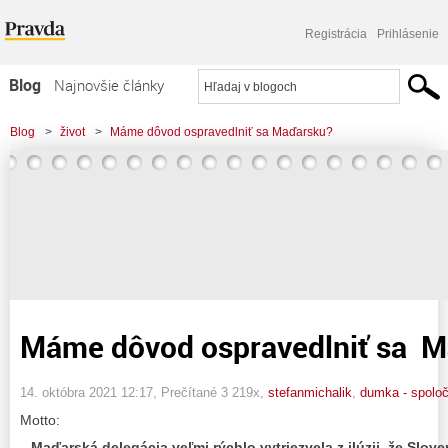
Registrácia
Prihlásenie
Blog
Najnovšie články
Najčítanejšie články
Blog
>
život
>
Máme dôvod ospravedlniť sa Maďarsku?
Najkomentovanejšie články
Zoznam blogov
Komerčné blogy
Máme dôvod ospravedlniť sa 
14. októbra 2021 12:17
, Prečítané 3 219x,
stefanmichalik
,
dumka - spolo
Motto:
„ Maďarská delegácia veľmi rýchlo vytriezvela z ilúzii, že Slo