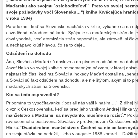
Maďarsku ako svojmu ´osloboditeľovi´´. Preto vo svojej bezm
svoje požiadavky voči Slovensku…“( kniha Krvácajúca hranica
v roku 1994)
Paradoxne, keď sa Slovensko nachádza v kríze, vytiahne sa na odp
osvedčená národnostná karta. Spájanie sa maďarských strán do jed
chvályhodné, veď atomizácia strán nepomôže, ale zároveň si člove
a nechápavo krúti hlavou, čo sa to deje…
Odsúdení na dohodu
Áno, Slováci a Maďari sú doslova a do písmena odsúdení na dohod
Jozef Hajko vo svojej knihe s rovnomenným názvom, v ktorej opisova
najstarších čias, keď raz Slováci a inokedy Maďari dostali na „ben
a Slováci sú fakt odsúdení na dohodu, ale nie štýlom, akým si to pr
maďarských strán na Slovensku.
Kto sa teda ospravedlní?
Pripomína to vypočítavanku :“poslali nás vaši k našim….“ Z dlhej h
o vznik Československa, keď sa pred jeho vznikom Andrej Hlinka vyj
manželstvo s Maďarmi sa nevydarilo, musíme sa rozísť.“
Pokra
rovnocenného postavenia Slovákov v predvojnovom Československu.
Hlinku
:“Dvadaťročné manželstvo s Čechmi sa nie celkom vydar
na svoju otázku sa nedožil, lebo v auguste 1938 zomrel… Dožili sa