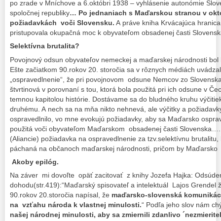
po zrade v Mníchove a 6.októbri 1938 – vyhlásenie autonómie Slove
spoločnej republiky
… Po jednaniach s Maďarskou stranou v okt
požiadavkách voči Slovensku.
A práve kniha Krvácajúca hranica
pristupovala okupačná moc k obyvateľom obsadenej časti Slovensk
Selektívna brutalita?
Povojnový odsun obyvateľov nemeckej a maďarskej národnosti bol b
Ešte začiatkom 90.rokov 20. storočia sa v rôznych médiách uvádza
„ospravedlnenie“, že pri povojnovom odsune Nemcov zo Slovenska 
štvrtinová v porovnaní s tou, ktorá bola použitá pri ich odsune v Čech
temnou kapitolou histórie. Dostávame sa do bludného kruhu výčitiek,
druhému. A nech sa na mňa nikto nehnevá, ale výčitky a požiadavky
ospravedlnilo, vo mne evokujú požiadavky, aby sa Maďarsko osprave
použitá voči obyvateľom Maďarskom obsadenej časti Slovenska…. I
(Aliancie) požiadavka na ospravedlnenie za tzv.selektívnu brutalitu,
páchaná na občanoch maďarskej národnosti, pričom by Maďarsko v
Akoby epilóg.
Na záver mi dovoľte opäť zacitovať z knihy Jozefa Hajka: Odsúde
dohodu(str.419):“Maďarský spisovateľ a intelektuál Lajos Grendel ž
90.rokov 20.storočia napísal, že
maďarsko-slovenská komunikácia
na vzťahu národa k vlastnej minulosti.
“ Podľa jeho slov nám c
našej národnej minulosti, aby sa zmiernili zdanlivo ´nezmierite