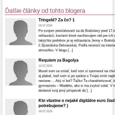
Ďalšie články od tohto blogera
Tringeld? Za čo? 1
28.07.2026
Po svojom presťahovaní sa do Bratislavy pred 17.r
reštaurácii, kaviarní ktoré navštevujem rád pre ich
takýchto podnikov je aj reštaurácia Jenny v Bratis
č.3(zastávka Detvianska). Podľa recenzií na interne
atmosféru. V blogu [...]
Requiem za Bagolya
12.07.2026
Musel som sa smiať, keď som si spomenul na chvíle
aj plakať, keď som si po správe o Tvojej smrti nap
nestane…. Aký si bol? Ťažko Ťa charakterizovať,
gymnazistu – Mladého, ako si ma zvykol volať. V t
doniesol svoj prvý príspevok do [...]
Kto vlastne o nejaké digitálne euro ži
potrebujeme? )
06.07.2026