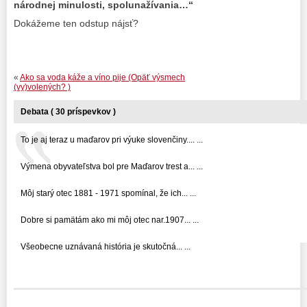
národnej minulosti, spolunažívania…“
Dokážeme ten odstup nájsť?
«
Ako sa voda káže a víno pije (Opäť výsmech
(vy)volených? )
Debata ( 30 príspevkov )
To je aj teraz u maďarov pri výuke slovenčiny.... ...
Výmena obyvateľstva bol pre Maďarov trest a... ...
Môj starý otec 1881 - 1971 spomínal, že ich... ...
Dobre si pamätám ako mi môj otec nar.1907... ...
Všeobecne uznávaná história je skutočná... ...