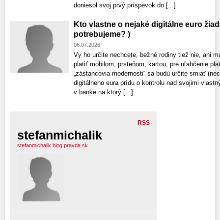
doniesol svoj prvý príspevok do [...]
Kto vlastne o nejaké digitálne euro ži
potrebujeme? )
06.07.2026
Vy ho určite nechcete, bežné rodiny tiež nie, ani 
platiť mobilom, prsteňom, kartou, pre uľahčenie pl
„zástancovia modernosti“ sa budú určite smiať (nec
digitálneho eura prídu o kontrolu nad svojimi vlast
v banke na ktorý [...]
RSS
stefanmichalik
stefanmichalik.blog.pravda.sk