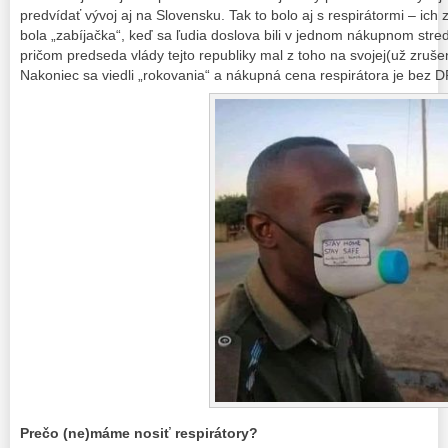
predvídať vývoj aj na Slovensku. Tak to bolo aj s respirátormi – ic
bola „zabíjačka“, keď sa ľudia doslova bili v jednom nákupnom stred
pričom predseda vlády tejto republiky mal z toho na svojej(už zruše
Nakoniec sa viedli „rokovania“ a nákupná cena respirátora je bez
Prečo (ne)máme nosiť respirátory?