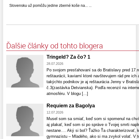
Slovensku už pomôžu jedine zberné koše na... ...
Ďalšie články od tohto blogera
Tringeld? Za čo? 1
28.07.2026
Po svojom presťahovaní sa do Bratislavy pred 17.r
reštaurácii, kaviarní ktoré navštevujem rád pre ich
takýchto podnikov je aj reštaurácia Jenny v Bratis
č.3(zastávka Detvianska). Podľa recenzií na interne
atmosféru. V blogu [...]
Requiem za Bagolya
12.07.2026
Musel som sa smiať, keď som si spomenul na chvíle
aj plakať, keď som si po správe o Tvojej smrti nap
nestane…. Aký si bol? Ťažko Ťa charakterizovať,
gymnazistu – Mladého, ako si ma zvykol volať. V t