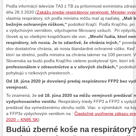
Podľa informácií televízie TA3 z TB za prítomnosti exministra zdra
dňa 28.3.2020 (
Zakážu predaj respirátorov verejnosti. Minister vysve
vlastnia respirátory, ich podľa ministra môžu mať aj naďalej.
„Mali b
bežným ochranným rúškom,“
podotkol Krajčí. Podľa Krajčího, pri
s výdychovým verntilom, vdychujeme filtrovaný vzduch. Pri výdychu 
človek aj so všetkými kvapôčkami ide von.
„Mnohí ľudia, ktorí nem
respirátory, ich nosia. Je to zdanlivé, že chránia iných,“
povedal
slov dostatočne chránia, ak nosia štandardné ochranné rúško. Keď 
ktorí sa stretnú, podľa ministra sa chránia takmer na 100 percent. 
Slovenska sa budú podľa Krajčího cielene poskytovať tým, ktorí ich
profesionálom v zdravotníctve a v silových zložkách,“
podotkol 
pohybujú v rizikových priestoroch…
Od 18. júna 2020 je dovolený predaj respirátorov FFP2 bez vy
verejnosti.
To znamená, že
od 18. júna 2020 sa môžu verejnosti predávať r
vydychovacieho ventilu
. Respirátory triedy FFP3 a FFP2 s vydy
predávať iba vymedzenému okruhu osôb. Viac o výnimkách na kú
a FFP3s výdychovým ventilom na :
Čiastočné uvoľnenie zákazu pred
2020 – KN95.SK
)
Budäú zberné koše na respirátory