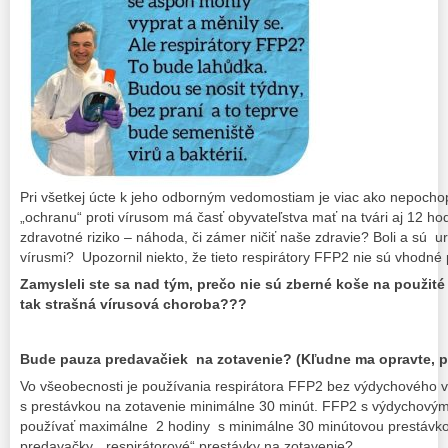
Pri všetkej úcte k jeho odborným vedomostiam je viac ako nepochopi
„ochranu“ proti vírusom má časť obyvateľstva mať na tvári aj 12 ho
zdravotné riziko – náhoda, či zámer ničiť naše zdravie? Boli a sú 
vírusmi? Upozornil niekto, že tieto respirátory FFP2 nie sú vhodn
Zamysleli ste sa nad tým, prečo nie sú zberné koše na použité r
tak strašná vírusová choroba???
Bude pauza predavačiek na zotavenie? (Kľudne ma opravte, po
Vo všeobecnosti je používania respirátora FFP2 bez výdychového 
s prestávkou na zotavenie minimálne 30 minút. FFP2 s výdychový
používať maximálne 2 hodiny s minimálne 30 minútovou prestávk
predavačky „respirátorové“ prestávky na zotavenie?