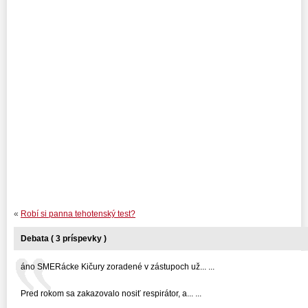
«
Robí si panna tehotenský test?
Debata ( 3 príspevky )
áno SMERácke Kičury zoradené v zástupoch už... ...
Pred rokom sa zakazovalo nosiť respirátor, a... ...