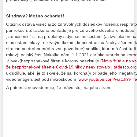
Si zdravý? Možno ochorieš!
Otáznik ostáva visieť aj zo zdravotných dôsledkov nosenia respiráto
pár rokoch. Z laického pohľadu je pre zdravého človeka dlhodobé n
„zamiesenie“ si na problémy s dýchacími cestami (aj tzv. pleseň na
s bolesťami hlavy, s krvným tlakom, koncentráciou či okysličením k
strachu pri drobnom(obrazne povedané) soplíku, ktorí má časť ľudí
rokov) nejaký čas. Nakoľko nám 1.1.2021 chrípka umrela na koron
človek(bezpríznakové šírenie korony neexistuje (
Nová štúdia na vzo
že bezpríznakové šírenie Covid-19 nikdy neexistovalo | tadesco.org
ukľudňuje, aké je to skvelé, že sa korona(v prípade jeho negativity
video antigén.test pod mikroskopom
www.youtube.com/watch?v=f
A pritom si neuvedomuje, že právo stojí na jeho strane…