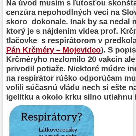
Na úvod musím s ľutosťou skonšta
cenzúra nepohodlných vecí na Slo
skoro dokonale. Inak by sa nedal 
ktorý je s nájdením videa prof. Kr
tlačovke s respirátorom v predkol
Pán Krčméry – Mojevideo
). S popi
Krčméryho nezlomilo 20 vakcín ale
privodil potiaže. Niektoré múdre in
na respirátor rúško odporúčam mu
volili súčasnú vládu nech si ešte n
igelitku a okolo krku silno utiahnu