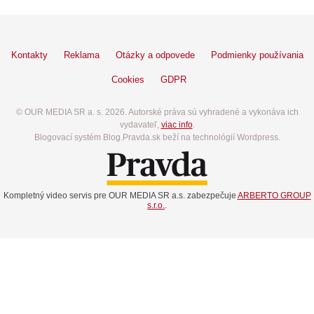
Kontakty
Reklama
Otázky a odpovede
Podmienky používania
Cookies
GDPR
© OUR MEDIA SR a. s. 2026. Autorské práva sú vyhradené a vykonáva ich
vydavateľ,
viac info
.
Blogovací systém Blog.Pravda.sk beží na technológií Wordpress.
Kompletný video servis pre OUR MEDIA SR a.s. zabezpečuje
ARBERTO GROUP
s.r.o.
.