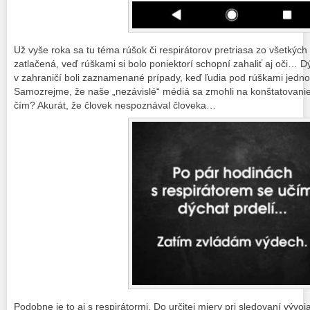
Už vyše roka sa tu téma rúšok či respirátorov pretriasa zo všetkých
zatlačená, veď rúškami si bolo poniektorí schopní zahaliť aj oči… Dý
v zahraničí boli zaznamenané prípady, keď ľudia pod rúškami jedno
Samozrejme, že naše „nezávislé“ médiá sa zmohli na konštatovanie,
čím? Akurát, že človek nespoznával človeka…
Podobne je to aj s respirátormi. Do určitej miery pri sledovaní vývo