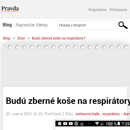
Registrácia
Prihlásenie
Blog
Najnovšie články
Najčítanejšie články
Blog
>
život
>
Budú zberné koše na respirátory?
Najkomentovanejšie články
Zoznam blogov
Komerčné blogy
Budú zberné koše na respirátor
20. marca 2021 15:10
, Prečítané 2 911x,
stefanmichalik
,
respirátory - du