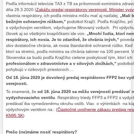
Podľa informácií televízie TA3 z TB za prítomnosti exministra zdra
dňa 28.3.2020 (
Zakážu predaj respirátorov verejnosti. Minister vysve
vlastnia respirátory, ich podľa ministra môžu mať aj naďalej.
„Mali b
bežným ochranným rúškom,“
podotkol Krajčí. Podľa Krajčího, pri
s výdychovým verntilom, vdychujeme filtrovaný vzduch. Pri výdychu 
človek aj so všetkými kvapôčkami ide von.
„Mnohí ľudia, ktorí nem
respirátory, ich nosia. Je to zdanlivé, že chránia iných,“
povedal
slov dostatočne chránia, ak nosia štandardné ochranné rúško. Keď 
ktorí sa stretnú, podľa ministra sa chránia takmer na 100 percent. 
Slovenska sa budú podľa Krajčího cielene poskytovať tým, ktorí ich
profesionálom v zdravotníctve a v silových zložkách,“
podotkol 
pohybujú v rizikových priestoroch…
Od 18. júna 2020 je dovolený predaj respirátorov FFP2 bez vy
verejnosti.
To znamená, že
od 18. júna 2020 sa môžu verejnosti predávať r
vydychovacieho ventilu
. Respirátory triedy FFP3 a FFP2 s vydy
predávať iba vymedzenému okruhu osôb. Viac o výnimkách na kú
výdychovým ventilom na : (
Čiastočné uvoľnenie zákazu predaja resp
KN95.SK
)
Prečo (ne)máme nosiť respirátory?