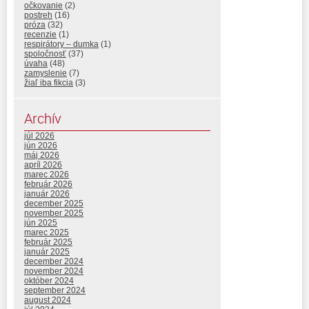
očkovanie
(2)
postreh
(16)
próza
(32)
recenzie
(1)
respirátory – dumka
(1)
spoločnosť
(37)
úvaha
(48)
zamyslenie
(7)
žiaľ iba fikcia
(3)
Archív
júl 2026
jún 2026
máj 2026
apríl 2026
marec 2026
február 2026
január 2026
december 2025
november 2025
jún 2025
marec 2025
február 2025
január 2025
december 2024
november 2024
október 2024
september 2024
august 2024