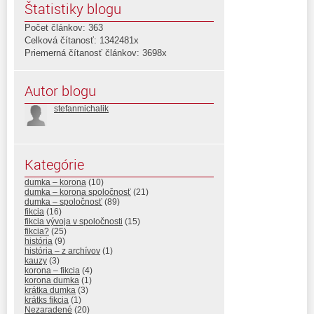
Štatistiky blogu
Počet článkov: 363
Celková čítanosť: 1342481x
Priemerná čítanosť článkov: 3698x
Autor blogu
stefanmichalik
Kategórie
dumka – korona
(10)
dumka – korona spoločnosť
(21)
dumka – spoločnosť
(89)
fikcia
(16)
fikcia vývoja v spoločnosti
(15)
fikcia?
(25)
história
(9)
história – z archívov
(1)
kauzy
(3)
korona – fikcia
(4)
korona dumka
(1)
krátka dumka
(3)
krátks fikcia
(1)
Nezaradené
(20)