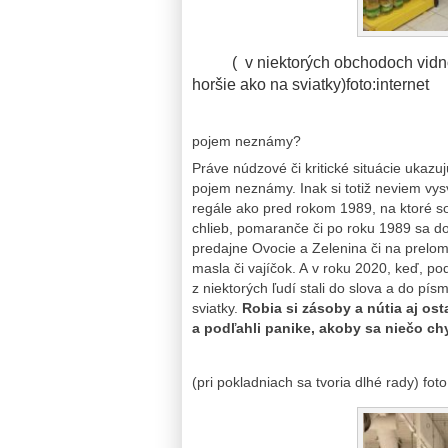
( v niektorých obchodoch vidno p
horšie ako na sviatky)foto:internet
pojem neznámy?
Práve núdzové či kritické situácie ukazuj
pojem neznámy. Inak si totiž neviem vys
regále ako pred rokom 1989, na ktoré som
chlieb, pomaranče či po roku 1989 sa do
predajne Ovocie a Zelenina či na prelo
masla či vajíčok. A v roku 2020, keď, po
z niektorých ľudí stali do slova a do p
sviatky.
Robia si zásoby a nútia aj os
a podľahli panike, akoby sa niečo c
(pri pokladniach sa tvoria dlhé rady) foto