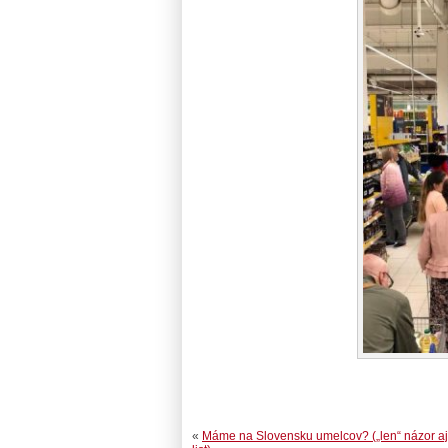
«
Máme na Slovensku umelcov? („len“ názor aj