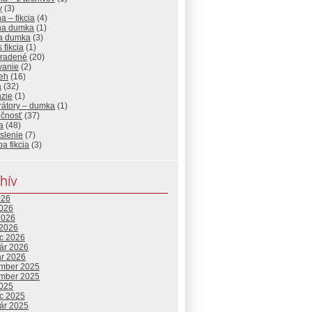
y
(3)
a – fikcia
(4)
na dumka
(1)
ka dumka
(3)
s fikcia
(1)
radené
(20)
vanie
(2)
reh
(16)
a
(32)
nzie
(1)
rátory – dumka
(1)
očnosť
(37)
a
(48)
slenie
(7)
ba fikcia
(3)
hív
026
2026
2026
 2026
c 2026
uár 2026
ár 2026
mber 2025
mber 2025
2025
c 2025
uár 2025