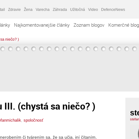
tail
Zdravie
Žena
Varecha
Záhrada
Užitočná
Video
DefenceNews
lánky
Najkomentovanejšie články
Zoznam blogov
Komerčné blog
 sa niečo? )
II. (chystá sa niečo? )
st
stefa
efanmichalik
,
spoločnosť
nerobením či tvárením sa, že sa učia, iní čítaním,