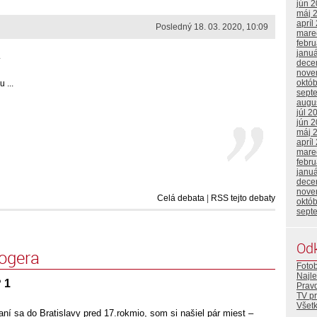
jún 
máj 
apríl
Posledný 18. 03. 2020, 10:09
mare
febr
janu
.
dece
nove
októ
 ...
sept
augu
júl 2
jún 
máj 
apríl
mare
febr
janu
dece
nove
Celá debata
|
RSS tejto debaty
októ
sept
Od
logera
Foto
Najle
 1
Prav
TV p
Všetk
í sa do Bratislavy pred 17.rokmio, som si našiel pár miest –