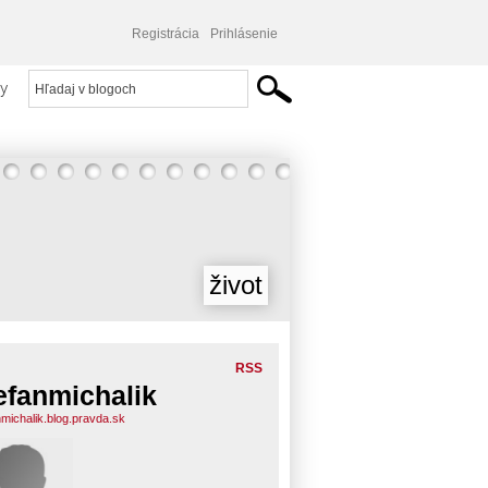
Registrácia
Prihlásenie
y
život
RSS
efanmichalik
nmichalik.blog.pravda.sk