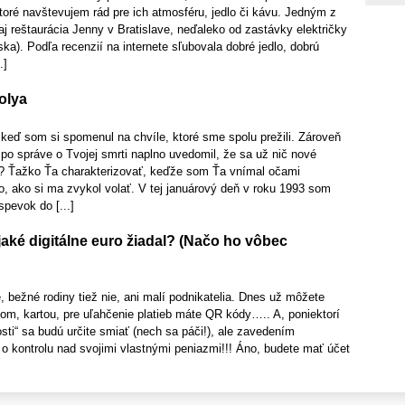
 ktoré navštevujem rád pre ich atmosféru, jedlo či kávu. Jedným z
aj reštaurácia Jenny v Bratislave, neďaleko od zastávky električky
ka). Podľa recenzií na internete sľubovala dobré jedlo, dobrú
.]
olya
keď som si spomenul na chvíle, ktoré sme spolu prežili. Zároveň
 po správe o Tvojej smrti naplno uvedomil, že sa už nič nové
? Ťažko Ťa charakterizovať, keďže som Ťa vnímal očami
, ako si ma zvykol volať. V tej januárový deň v roku 1993 som
spevok do [...]
jaké digitálne euro žiadal? (Načo ho vôbec
, bežné rodiny tiež nie, ani malí podnikatelia. Dnes už môžete
ňom, kartou, pre uľahčenie platieb máte QR kódy….. A, poniektorí
ti“ sa budú určite smiať (nech sa páči!), ale zavedením
u o kontrolu nad svojimi vlastnými peniazmi!!! Áno, budete mať účet