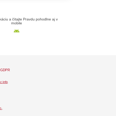
likáciu a čítajte Pravdu pohodlne aj v
mobile
GDPR
c info
.
o.
.