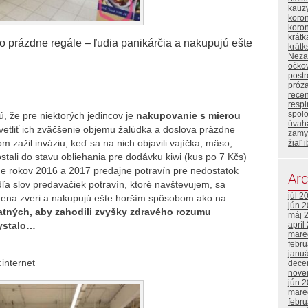
kauz
koron
koro
krát
rázdne regále – ľudia panikárčia a nakupujú ešte
krátk
Neza
očko
post
próz
rece
respi
spol
ú, že pre niektorých jedincov je
nakupovanie s mierou
úvah
vetliť ich zväčšenie objemu žalúdka a doslova prázdne
zamy
 zažil inváziu, keď sa na nich objavili vajíčka, mäso,
žiaľ i
stali do stavu obliehania pre dodávku kiwi (kus po 7 Kčs)
me rokov 2016 a 2017 predajne potravín pre nedostatok
Arc
dľa slov predavačiek potravín, ktoré navštevujem, sa
júl 2
ísmena zveri a nakupujú ešte horším spôsobom ako na
jún 
tatných, aby zahodili zvyšky zdravého rozumu
máj 
hystalo…
apríl
mare
febr
janu
:internet
dece
nove
jún 
mare
febr