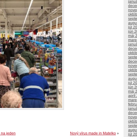
janu
dece
nove
októ
sept
augu
júl 2
jún 
máj 
mare
janu
dece
októ
sept
dece
nove
októ
sept
augu
júl 2
jún 
máj 
apríl
mare
febr
janu
dece
nove
októ
sept
augu
 na jeden
Nový vírus made in Matelko
»
júl 2