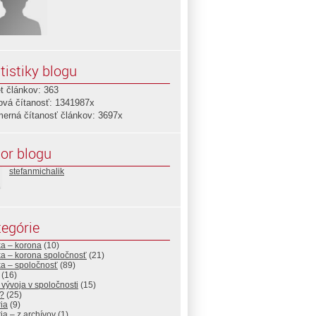
tistiky blogu
t článkov: 363
ová čítanosť: 1341987x
merná čítanosť článkov: 3697x
or blogu
stefanmichalik
egórie
a – korona
(10)
a – korona spoločnosť
(21)
a – spoločnosť
(89)
(16)
a vývoja v spoločnosti
(15)
a?
(25)
ria
(9)
ria – z archívov
(1)