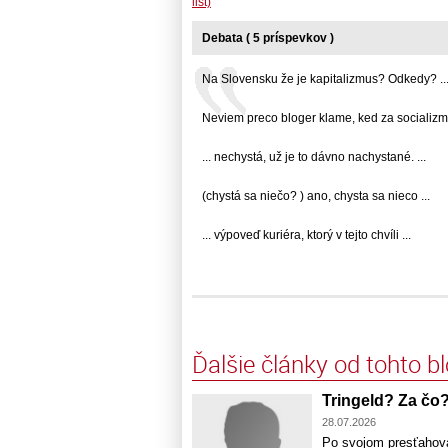
list)
Debata ( 5 príspevkov )
Na Slovensku že je kapitalizmus? Odkedy? ..
Neviem preco bloger klame, ked za socializmu
... nechystá, už je to dávno nachystané. ...
(chystá sa niečo? ) ano, chysta sa nieco ...
... výpoveď kuriéra, ktorý v tejto chvíli ...
Ďalšie články od tohto b
Tringeld? Za čo?
28.07.2026
Po svojom presťahovan