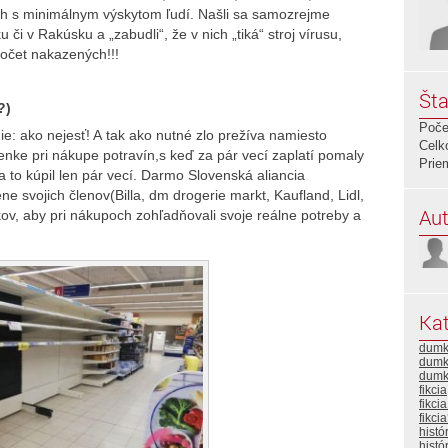
h s minimálnym výskytom ľudí. Našli sa samozrejme
ku či v Rakúsku a „zabudli“, že v nich „tiká“ stroj vírusu,
počet nakazených!!!
Šta
?)
Poče
ie: ako nejesť! A tak ako nutné zlo prežíva namiesto
Celk
enke pri nákupe potravín,s keď za pár vecí zaplatí pomaly
Prie
 to kúpil len pár vecí. Darmo Slovenská aliancia
svojich členov(Billa, dm drogerie markt, Kaufland, Lidl,
Aut
v, aby pri nákupoch zohľadňovali svoje reálne potreby a
Kat
dumk
dumk
dumk
fikcia
fikci
fikci
histó
histó