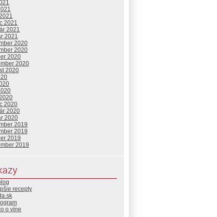
2021
2021
 2021
c 2021
uár 2021
ár 2021
mber 2020
mber 2020
ber 2020
ember 2020
st 2020
020
2020
2020
 2020
c 2020
uár 2020
ár 2020
mber 2019
mber 2019
ber 2019
ember 2019
kazy
blog
pšie recepty
da.sk
rogram
o o víne