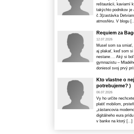
reštaurácii, kaviarní
takýchto podnikov je 
č.3(zastávka Detvians
atmosféru. V blogu [..
Requiem za Bag
12.07.2026
Musel som sa smiať, 
aj plakať, keď som si
nestane…. Aký si bol
gymnazistu – Mladého
doniesol svoj prvý prí
Kto vlastne o ne
potrebujeme? )
06.07.2026
Vy ho určite nechcete
platiť mobilom, prste
„zástancovia modernos
digitálneho eura príd
v banke na ktorý [...]