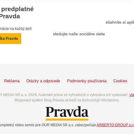
 predplatné
Pravda
stiahnite si ap
ormácie na každý deň
sledujte naše sociálne siete
íka Pravda
Reklama
Otázky a odpovede
Podmienky používania
Cookies
 MEDIA SR a. s. 2026. Autorské práva sú vyhradené a vykonáva ich vydavateľ,
via
Blogovací systém Blog.Pravda.sk beží na technológií Wordpress.
ompletný video servis pre OUR MEDIA SR a.s. zabezpečuje
ARBERTO GROUP s.r.