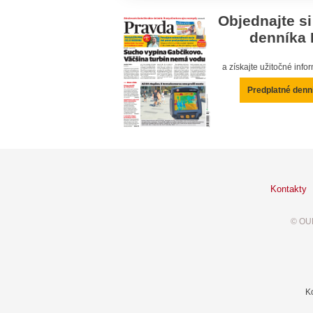
Objednajte si
denníka 
a získajte užitočné inf
Predplatné denn
Kontakty
© OUR
K