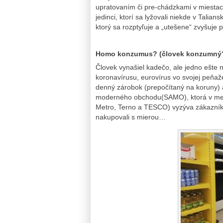
upratovaním či pre-chádzkami v miestac
jedinci, ktorí sa lyžovali niekde v Talians
ktorý sa rozptyľuje a „utešene“ zvyšuje 
Homo konzumus? (človek konzumný
Človek vynašiel kadečo, ale jedno ešte n
koronavírusu, eurovírus vo svojej peňaž
denný zárobok (prepočítaný na koruny) a
moderného obchodu(SAMO), ktorá v mene 
Metro, Terno a TESCO) vyzýva zákazníko
nakupovali s mierou…