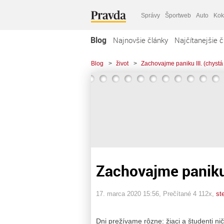
Správy
Športweb
Auto
Kok
Blog
Najnovšie články
Najčítanejšie č
Blog
>
život
>
Zachovajme paniku III. (chystá
Zachovajme paniku I
17. marca 2020 15:56
, Prečítané 4 112x,
st
Dni prežívame rôzne: žiaci a študenti nič