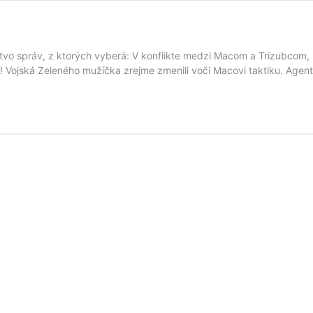
o správ, z ktorých vyberá: V konflikte medzi Macom a Trizubcom, kt
ojská Zeleného mužíčka zrejme zmenili voči Macovi taktiku. Agentúr