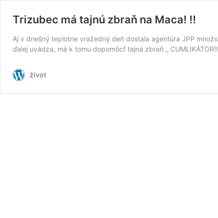
Trizubec má tajnú zbraň na Maca! !!
Aj v dnešný teplotne vražedný deň dostala agentúra JPP množstv
ďalej uvádza, má k tomu dopomôcť tajná zbraň _ CUMLIKÁTOR!!! V
život